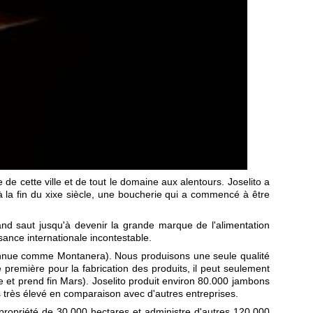
de cette ville et de tout le domaine aux alentours. Joselito a
 la fin du xixe siècle, une boucherie qui a commencé à être
and saut jusqu'à devenir la grande marque de l'alimentation
ance internationale incontestable.
 connue comme Montanera). Nous produisons une seule qualité
e première pour la fabrication des produits, il peut seulement
et prend fin Mars). Joselito produit environ 80.000 jambons
s très élevé en comparaison avec d'autres entreprises.
 propriété de 30.000 hectares et administre d'autres 120.000