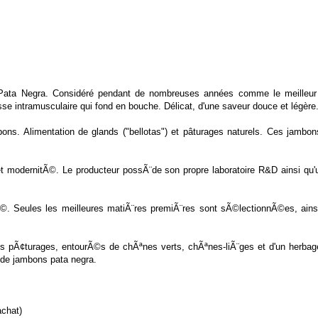
Pata Negra. Considéré pendant de nombreuses années comme le meilleur 
sse intramusculaire qui fond en bouche. Délicat, d'une saveur douce et légère
mbons. Alimentation de glands ("bellotas") et pâturages naturels. Ces jambo
n et modernitÃ©. Le producteur possÃ¨de son propre laboratoire R&D ainsi q
©. Seules les meilleures matiÃ¨res premiÃ¨res sont sÃ©lectionnÃ©es, ainsi 
 les pÃ¢turages, entourÃ©s de chÃªnes verts, chÃªnes-liÃ¨ges et d'un herb
 de jambons pata negra.
achat)